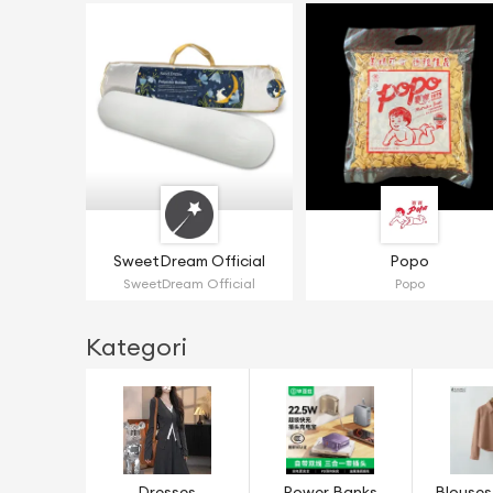
SweetDream Official
Popo
SweetDream Official
Popo
Kategori