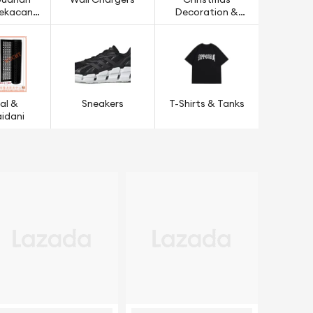
buahan
Wall Chargers
Christmas
Kekacang
Decoration &
jian
Models
al &
Sneakers
T-Shirts & Tanks
idani