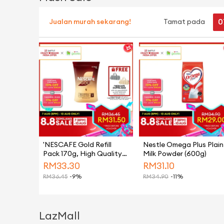
0
Jualan murah sekarang!
Tamat pada
'NESCAFE Gold Refill
Nestle Omega Plus Plain
Pack 170g, High Quality
Milk Powder (600g)
Black Coffee Made From
RM
33.30
RM
31.10
Hand-picked Arabica
RM
36.45
-9%
RM
34.90
-11%
Beans, Instant Coffee
Powder
LazMall