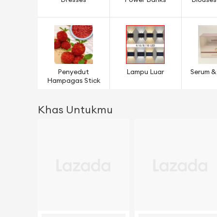
Dresses
Power Banks
Blouses
Penyedut
Lampu Luar
Serum &
Hampagas Stick
Khas Untukmu