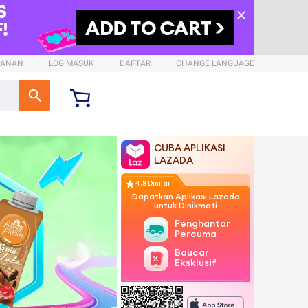
SANAN
LOG MASUK
DAFTAR
CHANGE LANGUAGE
CUBA APLIKASI
LAZADA
4.8 Dinilai
Dapatkan Aplikasi Lazada
untuk Dinikmati
Penghantaran
Percuma
Baucar
Eksklusif