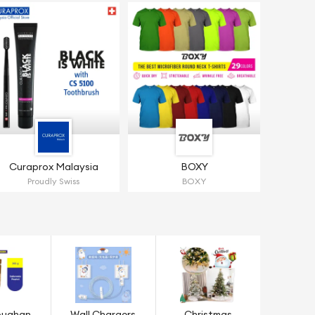
Curaprox Malaysia
BOXY
Proudly Swiss
BOXY