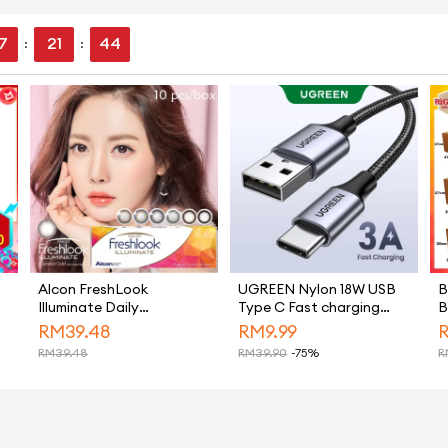
7
21
43
:
:
Alcon FreshLook
UGREEN Nylon 18W USB
B
Illuminate Daily
Type C Fast charging
B
Disposable Color 10Pcs
Cable for Samsung S26
B
RM
39.48
RM
9.99
Cosmetic Colour
Ultra S25 Ultra Ultra,
H
RM
39.48
RM
39.90
-75%
R
Contact Lens
Samsung S26 Ultra S25
B
Ultra，Samsung S26
Ultra S25 Ultra iPhone 15
Pro Max iPhone 16 Pro
Max iPhone 17 Pro Max