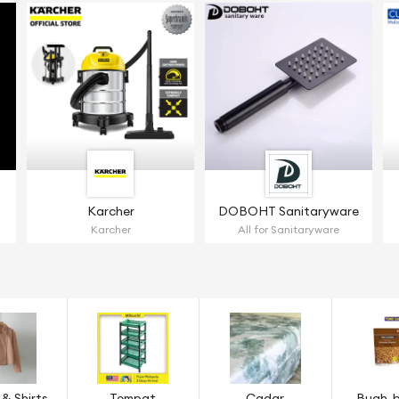
Karcher
DOBOHT Sanitaryware
Karcher
All for Sanitaryware