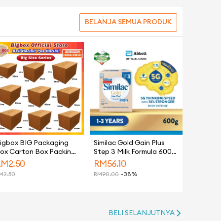
BELANJA SEMUA PRODUK
igbox BIG Packaging
Similac Gold Gain Plus
ox Carton Box Packing
Step 3 Milk Formula 600g
ox Paper Boxes Kotak
(Growing Up Milk for
RM
2.50
RM
56.10
antaran Hidden Gift
Faster Learning)
M
2.50
RM
90.00
-38%
ox 纸箱 - Moving House
BELI SELANJUTNYA