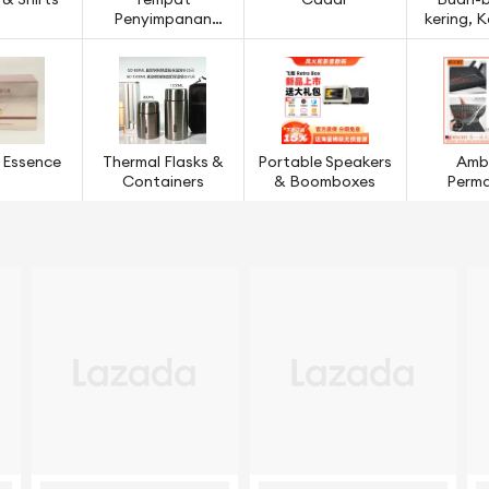
 & Shirts
Tempat
Cadar
Buah-
Penyimpanan
kering, 
Ruang Dapur
& Bi
 Essence
Thermal Flasks &
Portable Speakers
Amb
Containers
& Boomboxes
Perma