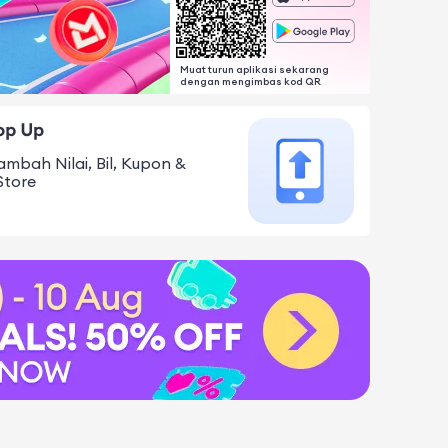
Muat turun aplikasi sekarang
dengan mengimbas kod QR
ambah Nilai, Bil, Kupon &
Store