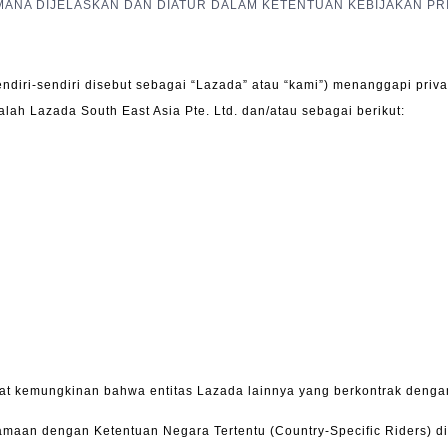
ANA DIJELASKAN DAN DIATUR DALAM KETENTUAN KEBIJAKAN PRIV
sendiri-sendiri disebut sebagai “Lazada” atau “kami”) menanggapi priv
lah Lazada South East Asia Pte. Ltd. dan/atau sebagai berikut:
t kemungkinan bahwa entitas Lazada lainnya yang berkontrak denga
rsamaan dengan Ketentuan Negara Tertentu (Country-Specific Riders) 