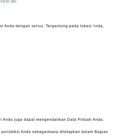
ASI INI.
asi Anda dengan serius. Tergantung pada lokasi
A
nda,
n Anda juga dapat mengendalikan Data Pribadi Anda.
di yurisdiksi Anda sebagaimana ditetapkan dalam Bagian