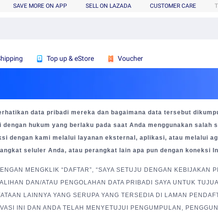
SAVE MORE ON APP
SELL ON LAZADA
CUSTOMER CARE
T
Shipping
Top up & eStore
Voucher
tikan data pribadi mereka dan bagaimana data tersebut dikumpul
 dengan hukum yang berlaku pada saat Anda menggunakan salah satu 
aksi dengan kami melalui layanan eksternal, aplikasi, atau melalui
ngkat seluler Anda, atau perangkat lain apa pun dengan koneksi In
 DENGAN MENGKLIK “DAFTAR”, “SAYA SETUJU DENGAN KEBIJAKAN P
LIHAN DAN/ATAU PENGOLAHAN DATA PRIBADI SAYA UNTUK TUJU
NYATAAN LAINNYA YANG SERUPA YANG TERSEDIA DI LAMAN PENDA
VASI INI DAN ANDA TELAH MENYETUJUI PENGUMPULAN, PENGGU