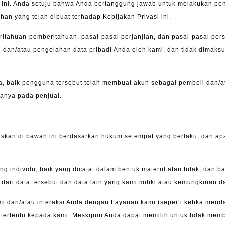
i ini. Anda setuju bahwa Anda bertanggung jawab untuk melakukan pen
n yang telah dibuat terhadap Kebijakan Privasi ini.
ritahuan-pemberitahuan, pasal-pasal perjanjian, dan pasal-pasal pe
n/atau pengolahan data pribadi Anda oleh kami, dan tidak dimaksud
, baik pengguna tersebut telah membuat akun sebagai pembeli dan/at
hanya pada penjual.
kan di bawah ini berdasarkan hukum setempat yang berlaku, dan apa
g individu, baik yang dicatat dalam bentuk materiil atau tidak, dan bai
 dari data tersebut dan data lain yang kami miliki atau kemungkinan d
 dan/atau interaksi Anda dengan Layanan kami (seperti ketika menda
 tertentu kepada kami. Meskipun Anda dapat memilih untuk tidak memb