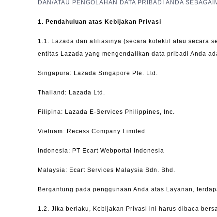
DAN/ATAU PENGOLAHAN DATA PRIBADI ANDA SEBAGAIM
1.
Pendahuluan atas Kebijakan Privasi
1.1.
Lazada dan afiliasinya (secara kolektif atau secara 
entitas Lazada yang mengendalikan data pribadi Anda ada
Singapura: Lazada Singapore Pte. Ltd.
Thailand: Lazada Ltd.
Filipina: Lazada E-Services Philippines, Inc.
Vietnam: Recess Company Limited
Indonesia: PT Ecart Webportal Indonesia
Malaysia: Ecart Services Malaysia Sdn. Bhd.
Bergantung pada penggunaan Anda atas Layanan, terdapa
1.2.
Jika berlaku, Kebijakan Privasi ini harus dibaca be