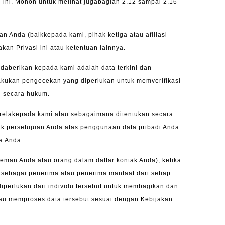
ini. Mohon untuk melihat jugabagian 2.12 sampai 2.16
Anda (baikkepada kami, pihak ketiga atau afiliasi
akan Privasi ini atau ketentuan lainnya.
daberikan kepada kami adalah data terkini dan
akukan pengecekan yang diperlukan untuk memverifikasi
n secara hukum.
arelakepada kami atau sebagaimana ditentukan secara
rik persetujuan Anda atas penggunaan data pribadi Anda
a Anda.
teman Anda atau orang dalam daftar kontak Anda), ketika
sebagai penerima atau penerima manfaat dari setiap
perlukan dari individu tersebut untuk membagikan dan
au memproses data tersebut sesuai dengan Kebijakan