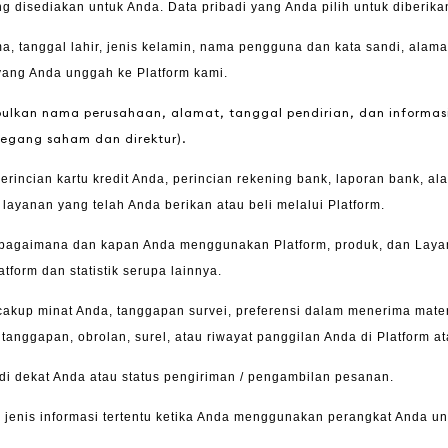
disediakan untuk Anda. Data pribadi yang Anda pilih untuk diberika
, tanggal lahir, jenis kelamin, nama pengguna dan kata sandi, alamat
 yang Anda unggah ke Platform kami.
lkan nama perusahaan, alamat, tanggal pendirian, dan informasi 
megang saham dan direktur).
rincian kartu kredit Anda, perincian rekening bank, laporan bank, 
 layanan yang telah Anda berikan atau beli melalui Platform.
 bagaimana dan kapan Anda menggunakan Platform, produk, dan Layan
form dan statistik serupa lainnya.
kup minat Anda, tanggapan survei, preferensi dalam menerima mater
a tanggapan, obrolan, surel, atau riwayat panggilan Anda di Platform 
di dekat Anda atau status pengiriman / pengambilan pesanan.
enis informasi tertentu ketika Anda menggunakan perangkat Anda un