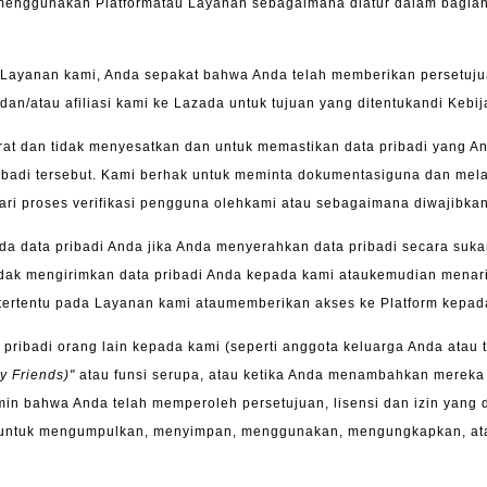
menggunakan Platformatau Layanan sebagaimana diatur dalam bagian 
yanan kami, Anda sepakat bahwa Anda telah memberikan persetujuan 
dan/atau afiliasi kami ke Lazada untuk tujuan yang ditentukandi Kebij
rat dan tidak menyesatkan dan untuk memastikan data pribadi yang An
ibadi tersebut. Kami berhak untuk meminta dokumentasiguna dan mel
dari proses verifikasi pengguna olehkami atau sebagaimana diwajibka
a data pribadi Anda jika Anda menyerahkan data pribadi secara suk
 tidak mengirimkan data pribadi Anda kepada kami ataukemudian mena
i tertentu pada Layanan kami ataumemberikan akses ke Platform kepad
 pribadi orang lain kepada kami (seperti anggota keluarga Anda atau 
y Friends)"
atau funsi serupa, atau ketika Anda menambahkan mereka 
 bahwa Anda telah memperoleh persetujuan, lisensi dan izin yang di
mi untuk mengumpulkan, menyimpan, menggunakan, mengungkapkan, at