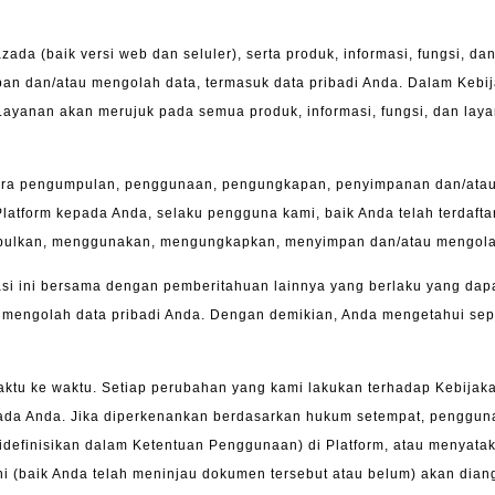
da (baik versi web dan seluler), serta produk, informasi, fungsi, da
an/atau mengolah data, termasuk data pribadi Anda. Dalam Kebijakan
n Layanan akan merujuk pada semua produk, informasi, fungsi, dan lay
 cara pengumpulan, penggunaan, pengungkapan, penyimpanan dan/ata
latform
kepada Anda, selaku pengguna kami, baik Anda telah terdafta
ulkan, menggunakan, mengungkapkan, menyimpan dan/atau mengolah d
si ini bersama dengan pemberitahuan lainnya yang berlaku yang dapat
engolah data pribadi Anda. Dengan demikian, Anda mengetahui sep
aktu ke waktu. Setiap perubahan yang kami lakukan terhadap Kebijakan
pada Anda. Jika diperkenankan berdasarkan hukum setempat, penggun
finisikan dalam Ketentuan Penggunaan) di Platform, atau menyataka
ni (baik Anda telah meninjau dokumen tersebut atau belum) akan dia